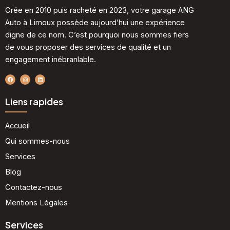
Crée en 2010 puis racheté en 2023, votre garage ANG
Auto à Limoux possède aujourd’hui une expérience
digne de ce nom. C’est pourquoi nous sommes fiers
de vous proposer des services de qualité et un
engagement inébranlable.
F
I
L
a
n
i
c
s
n
e
t
k
b
a
e
Liens rapides
o
g
d
o
r
i
k
a
n
m
Accueil
Qui sommes-nous
Services
Blog
Contactez-nous
Mentions Légales
Services