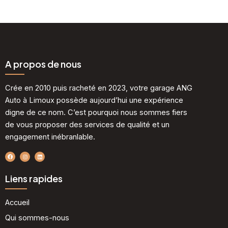
A propos de nous
Crée en 2010 puis racheté en 2023, votre garage ANG
Auto à Limoux possède aujourd’hui une expérience
digne de ce nom. C’est pourquoi nous sommes fiers
de vous proposer des services de qualité et un
engagement inébranlable.
F
I
L
a
n
i
c
s
n
e
t
k
b
a
e
Liens rapides
o
g
d
o
r
i
k
a
n
m
Accueil
Qui sommes-nous