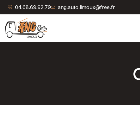
Aller
04.68.69.92.79
ang.auto.limoux@free.fr
au
contenu