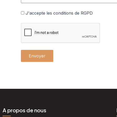
s
e
a
p
J
J'accepte les conditions de RGPD
g
h
'
e
o
a
n
c
e
c
e
p
Envoyer
t
e
l
e
s
c
o
n
A propos de nous
d